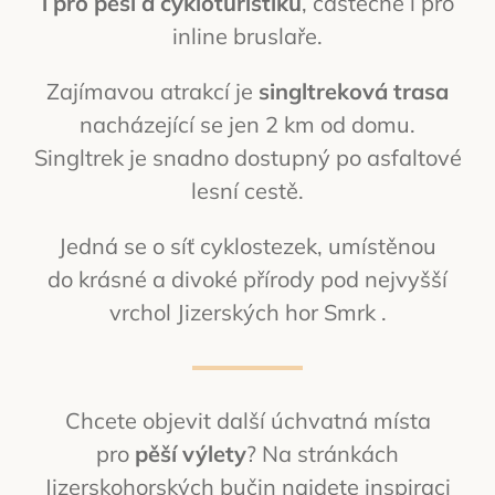
i pro pěší a cykloturistiku
, částečně i pro
inline bruslaře.
Zajímavou atrakcí je
singltreková trasa
nacházející se jen 2 km od domu.
Singltrek je snadno dostupný po asfaltové
lesní cestě.
Jedná se o síť cyklostezek, umístěnou
do krásné a divoké přírody pod nejvyšší
vrchol Jizerských hor Smrk .
Chcete objevit další úchvatná místa
pro
pěší výlety
? Na stránkách
Jizerskohorských bučin najdete inspiraci