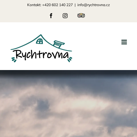
Přeskočit
Kontakt: +420 602 140 227
|
info@rychtrovna.cz
na
Facebook
Instagram
Tripadvisor
obsah