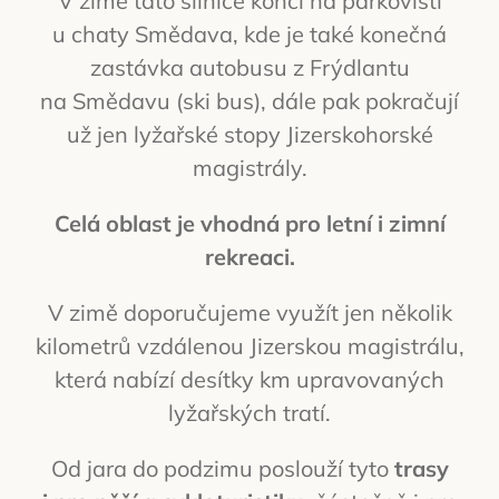
V zimě tato silnice končí na parkovišti
u chaty Smědava, kde je také konečná
zastávka autobusu z Frýdlantu
na Smědavu (ski bus), dále pak pokračují
už jen lyžařské stopy Jizerskohorské
magistrály.
Celá oblast je vhodná pro letní i zimní
rekreaci.
V zimě doporučujeme využít jen několik
kilometrů vzdálenou Jizerskou magistrálu,
která nabízí desítky km upravovaných
lyžařských tratí.
Od jara do podzimu poslouží tyto
trasy